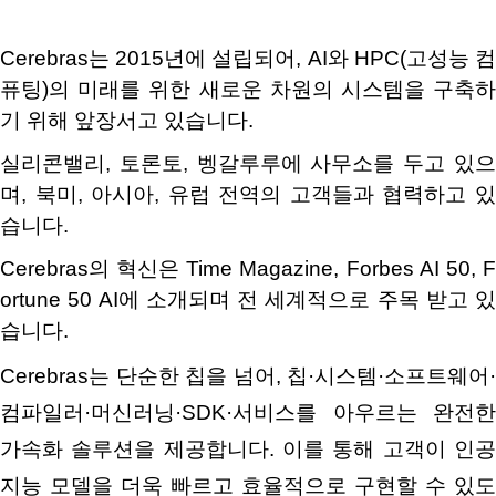
Cerebras
는
2015
년에 설립되어
, AI
와
HPC(
고성능 
퓨팅
)
의 미래를 위한 새로운 차원의 시스템을 구축하
기 위해 앞장서고 있습니다
.
실리콘밸리
,
토론토
, 벵갈루루
에 사무소를 두고 있
며
,
북미
,
아시아
,
유럽 전역의 고객들과 협력하고 
습니다
.
Cerebras
의 혁신은
Time Magazine
, Forbes AI 50, 
ortune 50 AI
에 소개되며 전 세계적으로 주목 받고 있
습니다
.
Cerebras
는 단순한 칩을 넘어
,
칩
·
시스템
·
소프트웨어
·
컴파일러
·
머신러닝
·SDK·
서비스를 아우르는 완전한
가속화 솔루션을 제공합니다
.
이를 통해 고객이 인
지능 모델을 더욱 빠르고 효율적으로 구현할 수 있도