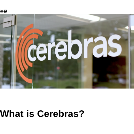
본문
What is
Cerebras
?