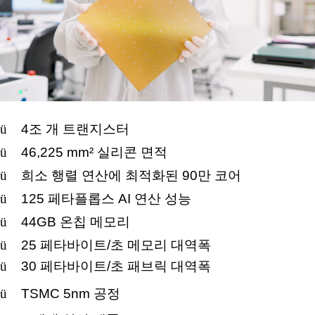
ü
4
조 개 트랜지스터
ü
46,225 mm²
실리콘 면적
ü
희소 행렬 연산에 최적화된
90
만 코어
ü
125
페타플롭스
AI
연산 성능
ü
44GB
온칩 메모리
ü
25
페타바이트
/
초 메모리 대역폭
ü
30
페타바이트
/
초 패브릭 대역폭
ü
TSMC 5nm
공정