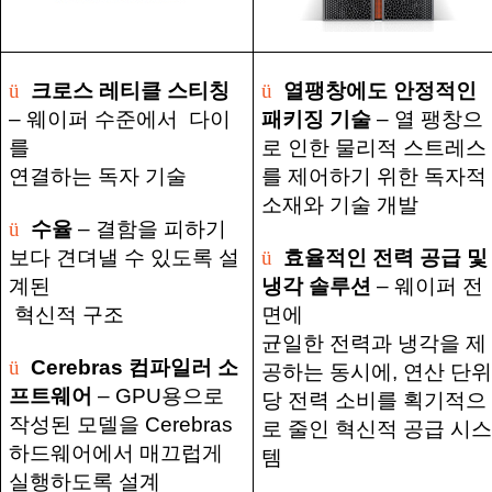
ü
크로스 레티클 스티칭
ü
열팽창에도 안정적인
–
웨이퍼 수준에서 다이
패키징 기술
–
열 팽창으
를
로 인한 물리적 스트레스
연결하는 독자 기술
를 제어하기 위한 독자적
소재와 기술 개발
ü
수율
–
결함을 피하기
보다 견뎌낼 수 있도록 설
ü
효율적인 전력 공급 및
계된
냉각 솔루션
–
웨이퍼 전
혁신적 구조
면에
균일한 전력과 냉각을 제
ü
Cerebras
컴파일러 소
공하는 동시에
,
연산 단
프트웨어
–
GPU
용으로
당 전력 소비를 획기적으
작성된 모델을
Cerebras
로 줄인 혁신적 공급 시
하드웨어에서 매끄럽게
템
실행하도록 설계